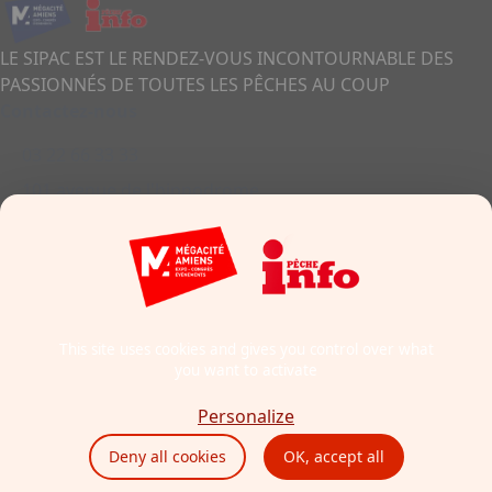
LE SIPAC EST LE RENDEZ-VOUS INCONTOURNABLE DES
PASSIONNÉS DE TOUTES LES PÊCHES AU COUP
Contactez-nous
03 22 66 33 33
101 avenue de l'hippodrome
80011 - Amiens
France
Formulaire de contact
This site uses cookies and gives you control over what
you want to activate
Mentions légales
Politique cookies
Personalize
Politique de confidentialité
Deny all cookies
OK, accept all
CGU
Éthique et conformité