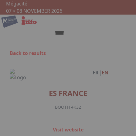
Skip to main content
Cookies management panel
Mégacité
07 > 08 NOVEMBER 2026
Back to results
Facebook
|
FR
EN
ES FRANCE
BOOTH 4K32
Visit website