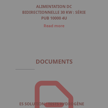
RANTS
ALIMENTATION DC
SOUR
E :
BIDIRECTIONNELLE 30 KW : SÉRIE
AC
PUB 10000 4U
Read more
Item
1
of
2
DOCUMENTS
ES SOLUTION : TESTS HYDROGÈNE