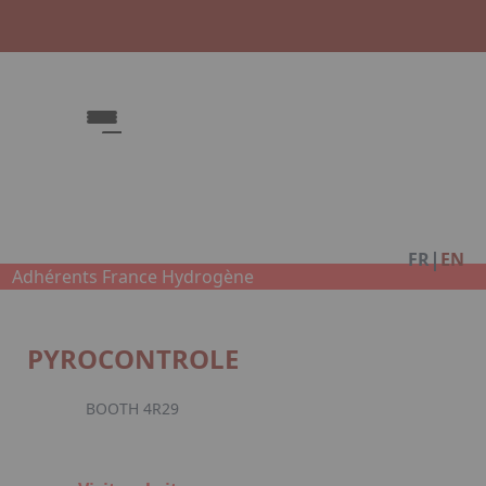
Fac
|
FR
EN
Adhérents France Hydrogène
PYROCONTROLE
BOOTH 4R29