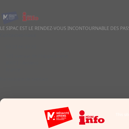
LE SIPAC EST LE RENDEZ-VOUS INCONTOURNABLE DES PA
Contactez-nous
03 22 66 33 33
101 avenue de l'hippodrome
80011 - Amiens
France
Formulaire de contact
Mentions légales
Politique cookies
This si
Politique de confidentialité
CGU