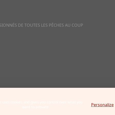
SSIONNÉS DE TOUTES LES PÊCHES AU COUP
te uses cookies and gives you control over what you
Personalize
want to activate