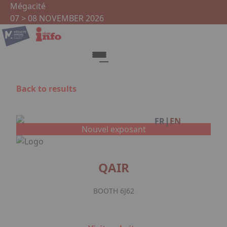
Skip to main content
Cookies management panel
Mégacité
07 > 08 NOVEMBER 2026
Back to results
Facebook
|
FR
EN
Nouvel exposant
QAIR
BOOTH 6J62