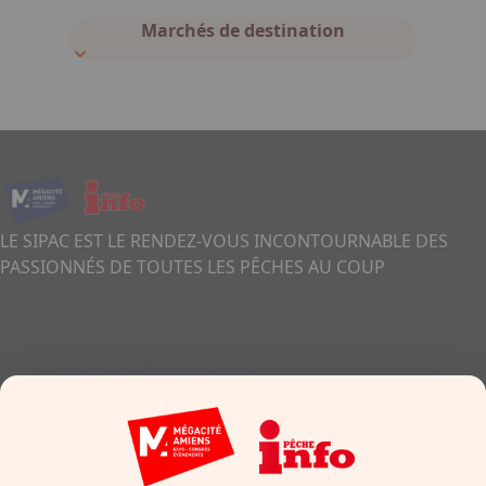
Marchés de destination
LE SIPAC EST LE RENDEZ-VOUS INCONTOURNABLE DES
PASSIONNÉS DE TOUTES LES PÊCHES AU COUP
Contactez-nous
03 22 66 33 33
101 avenue de l'hippodrome
80011 - Amiens
France
Formulaire de contact