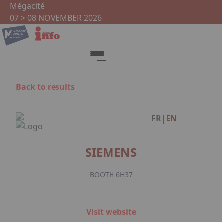
Skip to main content
Cookies management panel
Mégacité
07 > 08 NOVEMBER 2026
Back to results
Facebook
|
FR
EN
SIEMENS
BOOTH 6H37
Visit website