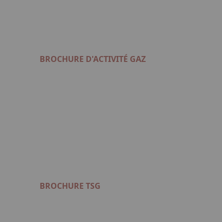
BROCHURE D'ACTIVITÉ GAZ
Format: PDF (6 Mo)
BROCHURE TSG
Format: PDF (8 Mo)