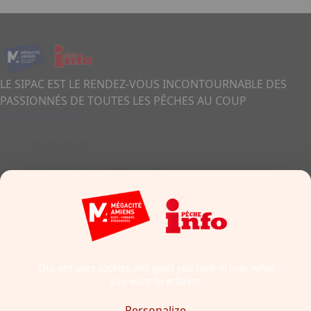
LE SIPAC EST LE RENDEZ-VOUS INCONTOURNABLE DES
PASSIONNÉS DE TOUTES LES PÊCHES AU COUP
Contactez-nous
03 22 66 33 33
101 avenue de l'hippodrome
80011 - Amiens
France
Formulaire de contact
This site uses cookies and gives you control over what
you want to activate
Mentions légales
Politique cookies
Personalize