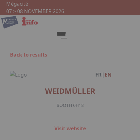
Skip to main content
Cookies management panel
Mégacité
07 > 08 NOVEMBER 2026
Back to results
Facebook
|
FR
EN
WEIDMÜLLER
BOOTH 6H18
Visit website